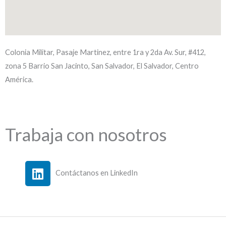
Colonia Militar, Pasaje Martinez, entre 1ra y 2da Av. Sur, #412,
zona 5 Barrio San Jacinto, San Salvador, El Salvador, Centro
América.
Trabaja con nosotros
L
Contáctanos en LinkedIn
i
n
k
e