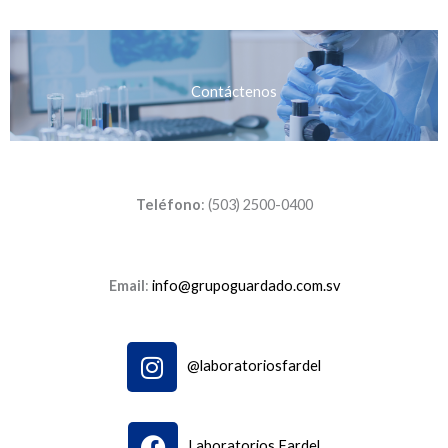
Contáctenos
Teléfono
: (503) 2500-0400
Email
:
info@grupoguardado.com.sv
I
@laboratoriosfardel
n
s
t
F
Laboratorios Fardel